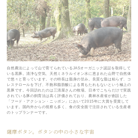
自然農法によって山で育てられているJASオーガニック認証を取得して
いる黒豚。清浄な空気、天然ミネラルイオン水に恵まれた山野で自然体
で悠々と育っています。その特長は脂身の甘み。良質な脂は粘らず、コ
レステロールを下げ、不飽和脂肪酸による胃もたれもないという極上の
黒豚です。今回訪れたのは三清屋さんの牧場。日本でこちらだけで実践
されている豚の飼育法は高く評価されており、農林水産省が創設した
「フード・アクション・ニッポン」において2015年に大賞を受賞して
います。国内外からの視察も多く、食の安全面で注目されている生産者
のトップランナーです。
薩摩ボタン。ボタンの中の小さな宇宙