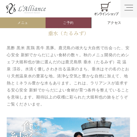
トップ
食彩紀行
issue.010.鹿児島県・垂水
010.鹿児島県・垂水
オンラインショップ
メニュ
ご予約
アクセス
雄大な桜島の麓 鹿児島
垂水（たるみず）
黒酢 黒米 黒鶏 黒牛 黒豚。鹿児島の雄大な大自然で出会った、安
心安全 新鮮でからだによい食材の数々。秋のメニュ開発のためシ
ェフ大堀和也が旅に選んだのは鹿児島県 垂水（たるみず）花 温
泉 渓谷。水清く優しさわき出る温泉のまち、垂水はその名のとお
り天然温泉水の豊富な地。清浄な空気と豊かな自然に加えて、地
熱とミネラル豊かな水もあります。これは、ラリアンスが追求す
る安心安全 新鮮でからだによい食材が育つ条件を整えていること
を意味します。期待以上の収穫に彩られた大堀和也の旅をどうぞ
ご覧くださいませ。