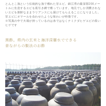
とんとこ漁という伝統的な漁で穫れた甘エビ。錦江湾の最深部200メー
トルに生息するエビを底引き網で穫っています。地元でしか消費されな
いエビを新鮮なままラリアンスにも届けてもらえることになりました。
甘エビにオマールを合わせたような味わいが特徴です。
※写真の中で大堀が持っているのは糸ではなくナミクダヒゲエビの長い
ヒゲです
黒酢。県内の玄米と海洋深層水でできる
昔ながらの製法のお酢