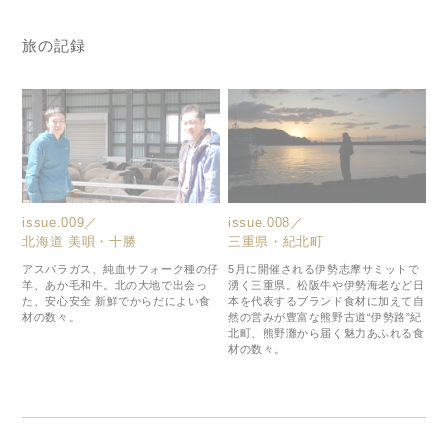
旅の記録
issue.009／
issue.008／
北海道 美唄・十勝
三重県・紀北町
アスパラガス、純血サフォーク種の仔
5月に開催される伊勢志摩サミットで
羊、あか毛和牛。北の大地で出会っ
湧く三重県。松阪牛や伊勢海老など日
た、安心安全 新鮮でからだによい食
本を代表するブランド食材に加えて自
材の数々。
然の営みが豊富な熊野古道“伊勢路”紀
北町、熊野灘から届く魅力あふれる食
材の数々。