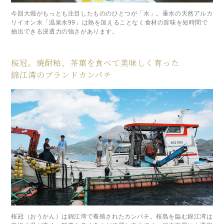
今回大堀がもっとも注目したもののひとつが「水」。垂水の天然アルカ
リイオン水「温泉水99」は熱を加えることなく食材の旨味を短時間で
抽出できる浸透力の強さがあります。
桜冠。焼酎粕、茶葉を食べて美味しく育った
錦江湾のブランドカンパチ
桜冠（おうかん）は錦江湾で養殖されたカンパチ。桜島を臨む錦江湾は