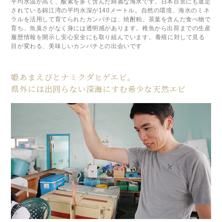
平均水温が高く、酸素を多く含んだ綺麗な海水です。日本百景にも選定
されている錦江湾の平均水深が140メートル。自然の環境、海水のミネ
ラルを活用して育てられたカンパチは、焼酎粕、茶葉を含んだ食べ物で
育ち、魚臭さがなく身には透明感があります。稚魚から出荷までの生産
履歴情報を開示し安心安全にも取り組んでいます。養殖に対して見る
目が変わる、美味しいカンパチとの出会いです
姫あまえびとナミクダヒゲエビ。
県外には出回らない深海にすむ希少な天然エビ