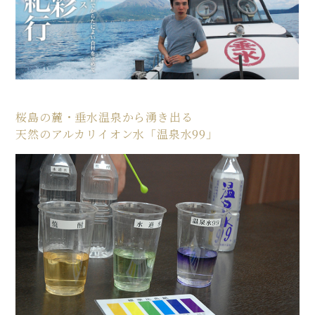
桜島の麓・垂水温泉から湧き出る
天然のアルカリイオン水「温泉水99」