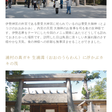
伊勢神宮の外宮である豊受大神宮に祀られているのは豊受大御神（とよ
うけのおおみかみ）。内宮の天照 大御神のお食事を司る食の女神様で
す。伊勢志摩をテーマにした今回のメニュ開発にあたりどうしても訪れ
ておきたかった場所です。訪問した日は鳥居に清々しい木漏れ陽のさす
穏やかな天気。食の神様への祈願も無事済ませることができました。
浦村の真ガキ 生浦湾（おおのうらわん）に浮かぶカ
キの筏