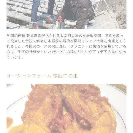
学問の神様 菅原道真が祀られる太宰府天満宮を表敬訪問。道真を慕っ
て飛来した伝説で有名な本殿前の飛梅が満開でシェフ大堀を出迎えてく
れました。今回のコースのお口直し（グラニテ）に梅酒を使用している
のは、学問の神様からいただいたこの粋な計らいがアイデアの元になっ
ています。
オーシャンファーム 松阪牛の里