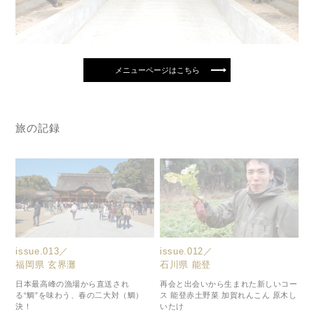
メニューページはこちら
旅の記録
issue.013／
issue.012／
福岡県 玄界灘
石川県 能登
日本最高峰の漁場から直送され
再会と出会いから生まれた新しいコー
る“鯛”を味わう、春の二大対（鯛）
ス 能登赤土野菜 加賀れんこん 原木し
決！
いたけ