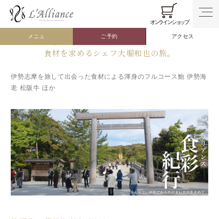
トップ
食彩紀行
issue.014.三重県 伊勢志摩
014.三重県 伊勢志摩
オンラインショップ
メニュ
ご予約
アクセス
安心 安全 新鮮でからだによい
食材を求めるシェフ大堀和也の旅。
伊勢志摩を旅して出会った食材による渾身のフルコース鮑 伊勢海
老 松阪牛 ほか