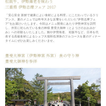
松阪牛、伊勢海老を味わう
三重県 伊勢志摩フェア 2017
「安心安全 新鮮で健康によい食材による料理」にこだわっているラリ
アンス。夏のメニュでは昨年大きな反響をいただいた“伊勢志摩フェ
ア”をお届けいたします。今回はメニュ開発にあたり伊勢神宮を訪問
し、外宮に祀られている食の神様 豊受大御神（とようけのおおみか
み）への祈願もいたしました。鮑や伊勢海老、 松阪牛など、日本を代
表する高級食材によるシェフ大堀和也渾身のフルコースを夏のディナー
タイムにぜひお楽しみくださいませ。
豊受大神宮（伊勢神宮 外宮） 食の守り神
豊受大御神を参拝